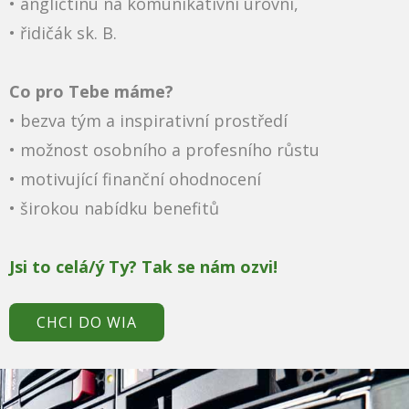
• angličtinu na komunikativní úrovni,
• řidičák sk. B.
Co pro Tebe máme?
• ​bezva tým a inspirativní prostředí
• možnost osobního a profesního růstu
• motivující finanční ohodnocení
• širokou nabídku benefitů
Jsi to celá/ý Ty? Tak se nám ozvi!
CHCI DO WIA