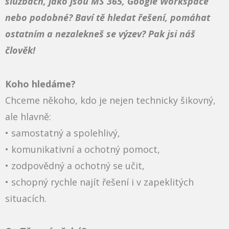
službách, jako jsou MS 365, Google Workspace
nebo podobné? Baví tě hledat řešení, pomáhat
ostatním a nezalekneš se výzev? Pak jsi náš
člověk!
Koho hledáme?
Chceme někoho, kdo je nejen technicky šikovný,
ale hlavně:
• samostatný a spolehlivý,
• komunikativní a ochotný pomoct,
• zodpovědný a ochotný se učit,
• schopný rychle najít řešení i v zapeklitých
situacích.