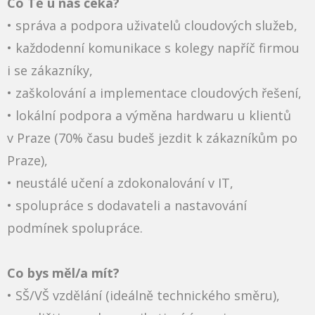
C
o Tě u nás čeká?
• správa a podpora uživatelů cloudových služeb,
• každodenní komunikace s kolegy napříč firmou
i se zákazníky,
• zaškolování a implementace cloudových řešení,
• lokální podpora a výměna hardwaru u klientů
v Praze (70% času budeš jezdit k zákazníkům po
Praze),
• neustálé učení a zdokonalování v IT,
• spolupráce s dodavateli a nastavování
podmínek spolupráce.
Co bys měl/a mít?
• SŠ/VŠ vzdělání (ideálně technického směru),