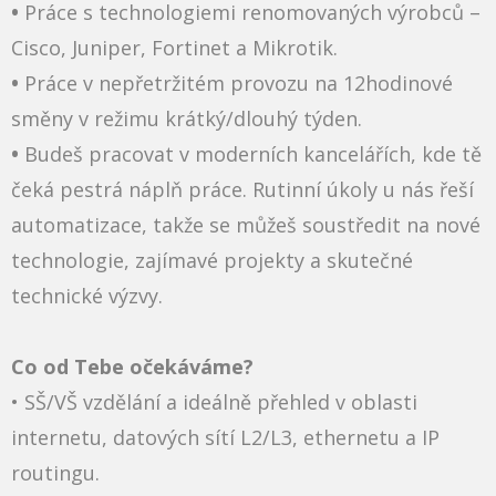
•
Práce s technologiemi renomovaných výrobců –
Cisco, Juniper, Fortinet a Mikrotik.
•
Práce v nepřetržitém provozu na 12hodinové
směny v režimu krátký/dlouhý týden.
•
Budeš pracovat v moderních kancelářích, kde tě
čeká pestrá náplň práce. Rutinní úkoly u nás řeší
automatizace, takže se můžeš soustředit na nové
technologie, zajímavé projekty a skutečné
technické výzvy.
C​o od Tebe očekáváme?
•
SŠ/VŠ vzdělání a ideálně přehled v oblasti
internetu, datových sítí L2/L3, ethernetu a IP
routingu.